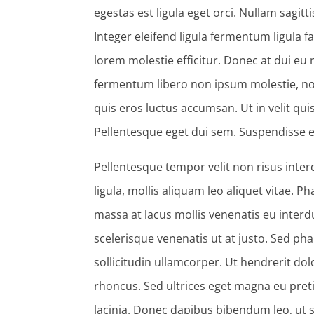
egestas est ligula eget orci. Nullam sagit
Integer eleifend ligula fermentum ligula fac
lorem molestie efficitur. Donec at dui e
fermentum libero non ipsum molestie, non
quis eros luctus accumsan. Ut in velit qui
Pellentesque eget dui sem. Suspendisse eff
Pellentesque tempor velit non risus inte
ligula, mollis aliquam leo aliquet vitae. P
massa at lacus mollis venenatis eu inte
scelerisque venenatis ut at justo. Sed phare
sollicitudin ullamcorper. Ut hendrerit dolo
rhoncus. Sed ultrices eget magna eu pret
lacinia. Donec dapibus bibendum leo, ut s