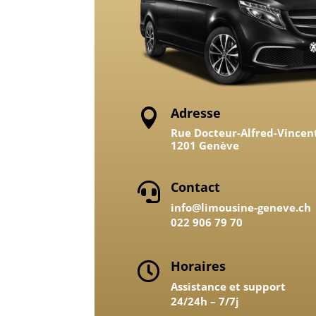
Adresse

Rue Docteur-Alfred-Vincen
1201 Genève
Contact

info@limousine-geneve.ch
022 906 79 70
Horaires

Assistance et support
24/24h – 7/7j