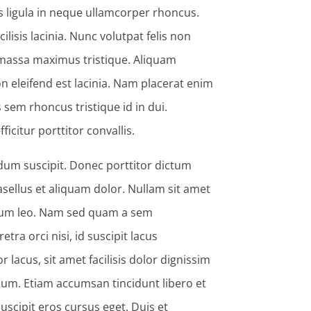
tis ligula in neque ullamcorper rhoncus.
ilisis lacinia. Nunc volutpat felis non
u massa maximus tristique. Aliquam
 eleifend est lacinia. Nam placerat enim
s sem rhoncus tristique id in dui.
icitur porttitor convallis.
rdum suscipit. Donec porttitor dictum
hasellus et aliquam dolor. Nullam sit amet
rdum leo. Nam sed quam a sem
tra orci nisi, id suscipit lacus
r lacus, sit amet facilisis dolor dignissim
ium. Etiam accumsan tincidunt libero et
uscipit eros cursus eget. Duis et